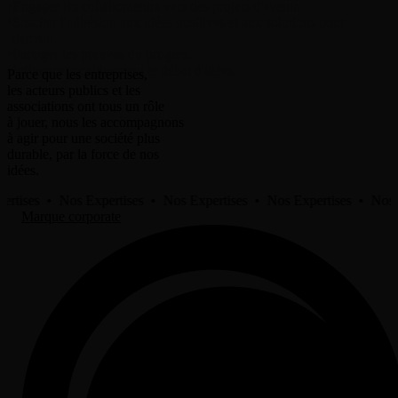
•
Engager les collaborateurs vers des projets d'avenir.
•
Susciter l'adhésion aux idées positives et aux solutions pour
demain.
•
Partager les preuves du progrès.
•
Influencer positivement le débat d'idées.
Parce que les entreprises,
les acteurs publics et les
associations ont tous un rôle
à jouer, nous les accompagnons
à agir pour une société plus
durable, par la force de nos
idées.
s • Nos Expertises • Nos Expertises • Nos Expertises • Nos Expert
Marque corporate