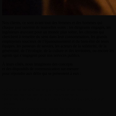
Nos clients, ce sont avant tout des femmes et des hommes qui
chaque jour ouvrent de nouvelles voies : les dirigeants engagés, les
ingénieurs œuvrant pour un monde plus sobre, les citoyens qui
cherchent à remettre du sens dans leur consommation, les grands
employeurs soucieux de l’épanouissement et du bien-être de leurs
équipes, les passeurs de savoirs, les acteurs de la solidarité, de la
générosité, de l’écologie, de la culture et des territoires, ou encore les
agents qui s’engagent pour nos services publics.
À leurs côtés, nous imaginons des concepts
et des dispositifs de communication sur-mesure
pour répondre aux défis qui se présentent à eux :
•
Informer et sensibiliser le grand public et les décideurs.
•
Favoriser les changements de comportements.
•
Bâtir des marques à la fois fortes et utiles à leurs clients et à la
société.
•
Renforcer le dialogue avec les parties-prenantes.
•
Mobiliser derrière les grandes causes et les combats qui comptent.