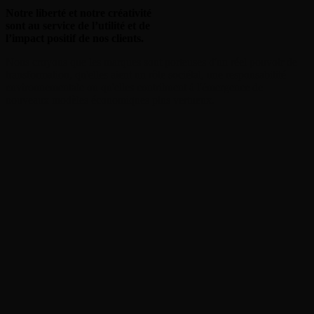
Notre liberté et notre créativité
sont au service
de l’utilité et de
Nos expertises
l’impact positif de nos clients.
Nous
croyons
que
les
marques
sont
porteuses
d'un
réel
pouvoir
de
transformation,
qu'elles
aient
un
rôle
sociétal,
une
responsabilité
environnementale
ou
qu'elles
contribuent
à
l'émergence
de
nouveaux
modèles
économiques
plus
vertueux.
hey@bearideas.fr
01 49 96 97 98