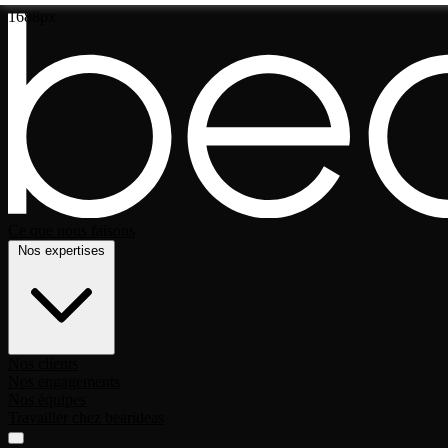
1688px
Ce que nous faisons
Nos expertises
Nos clients
Nos engagements
Nos équipes
Travailler chez bearideas