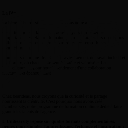
La Bienveillance
La bienveillance est une valeur clé dans notre agence.
Ce métier, nous le faisons car nous croyons fermement en
l'importance des relations humaines, et nous traitons nos clients, nos
collaborateurs et nos partenaires avec respect, empathie et
compréhension.
Nous nous efforçons de créer un environnement de travail inclusif et
chaleureux, où chacun·e se sent écouté·e et valorisé·e. La
bienveillance est pour nous le fondement d'une collaboration
fructueuse et épanouissante.
Chez bearideas, nous croyons que la curiosité et le partage
nourrissent la créativité. C'est pourquoi nous avons créé
l'Unibearsity, notre programme de formation continue dédié à faire
grandir les talents de l'agence.
L'Unibearsity repose sur quatre formats complémentaires,
pensés pour stimuler l'apprentissage, l'échange et l'inspiration :