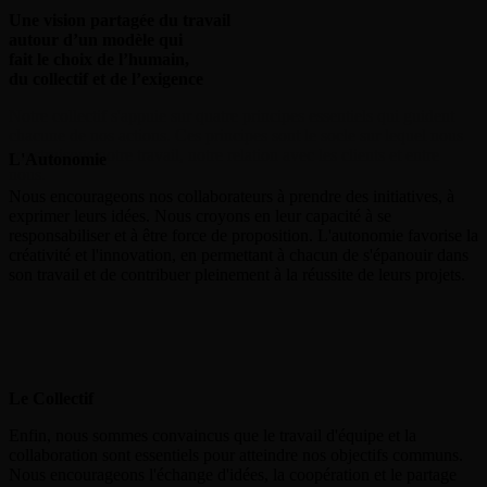
Une vision partagée du travail
autour d’un modèle qui
Nos expertises
fait le choix de l’humain,
du collectif et de l’exigence
Notre
collectif
s'appuie
sur
quatre
principes
essentiels
qui
guident
chacune
de
nos
actions.
Ces
principes
sont
le
socle
sur
lequel
nous
construisons
notre
travail,
notre
relation
avec
les
clients
et
entre
L'Autonomie
nous.
Nous encourageons nos collaborateurs à prendre des initiatives, à
hey@bearideas.fr
exprimer leurs idées. Nous croyons en leur capacité à se
responsabiliser et à être force de proposition. L'autonomie favorise la
01 49 96 97 98
créativité et l'innovation, en permettant à chacun de s'épanouir dans
son travail et de contribuer pleinement à la réussite de leurs projets.
Le Collectif
Enfin, nous sommes convaincus que le travail d'équipe et la
collaboration sont essentiels pour atteindre nos objectifs communs.
Nous encourageons l'échange d'idées, la coopération et le partage