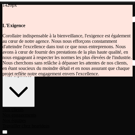
1420px
L'Exigence
Corollaire indispensable à la bienveillance, l'exigence est également
au cœur de notre agence. Nous nous efforçons constamment
d'atteindre l'excellence dans tout ce que nous entreprenons. Nous
avons à cœur de fournir des prestations de la plus haute qualité, en
nous engageant à respecter les normes les plus élevées de l'industrie.
Nous cherchons sans relâche à dépasser les attentes de nos clients,
en étant soucieux du moindre détail et en nous assurant que chaque
Ce que nous faisons
projet reflète notre engagement envers l'excellence.
Nos expertises
Nos clients
Nos engagements
Nos équipes
Travailler chez bearideas