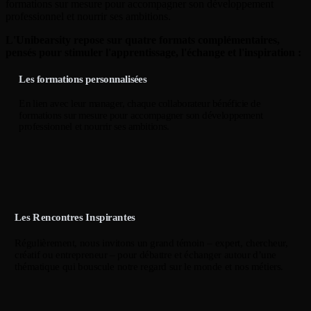
formations sur mesure pour accompagner son développement
professionnel et nourrir ses ambitions.
L'Unibearsity repose sur quatre formats complémentaires,
pensés pour stimuler l'apprentissage, l'échange et l'inspiration :
Les formations personnalisées
En lien avec leur manager, chaque collaborateur bénéficie de
formations sur mesure pour accompagner son développement
professionnel et nourrir ses ambitions.
Les Rencontres Inspirantes
Régulièrement, nous invitons un grand témoin – expert, chercheur,
créatif ou entrepreneur – pour débattre et échanger autour d’une
thématique qui bouscule notre regard sur le monde et nos métiers.