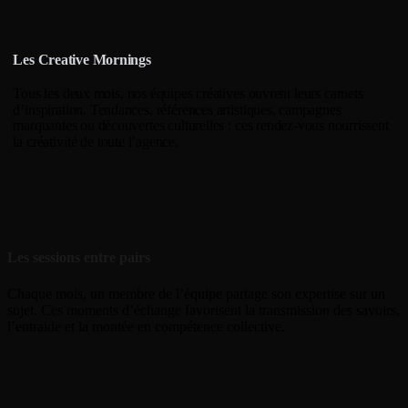
Les Creative Mornings
Tous les deux mois, nos équipes créatives ouvrent leurs carnets
d’inspiration. Tendances, références artistiques, campagnes
marquantes ou découvertes culturelles : ces rendez-vous nourrissent
la créativité de toute l’agence.
Les sessions entre pairs
Chaque mois, un membre de l’équipe partage son expertise sur un
sujet. Ces moments d’échange favorisent la transmission des savoirs,
l’entraide et la montée en compétence collective.